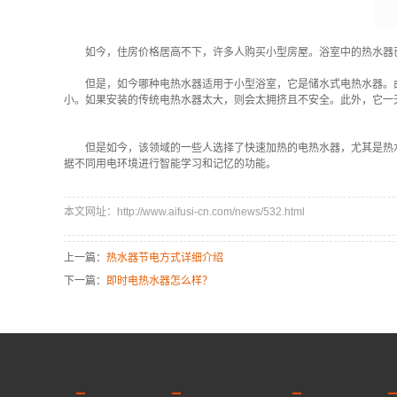
如今，住房价格居高不下，许多人购买小型房屋。浴室中的热水器
但是，如今哪种电热水器适用于小型浴室，它是储水式电热水器。
小。如果安装的传统电热水器太大，则会太拥挤且不安全。此外，它一
但是如今，该领域的一些人选择了快速加热的电热水器，尤其是热
据不同用电环境进行智能学习和记忆的功能。
本文网址：http://www.aifusi-cn.com/news/532.html
上一篇：
热水器节电方式详细介绍
下一篇：
即时电热水器怎么样？