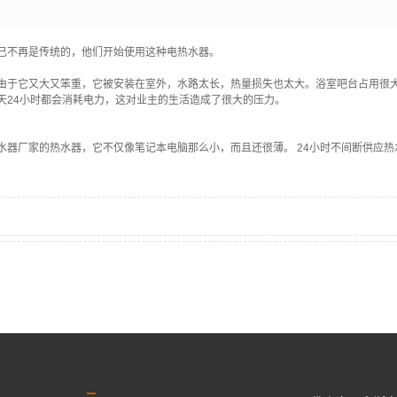
已不再是传统的，他们开始使用这种电热水器。
由于它又大又笨重，它被安装在室外，水路太长，热量损失也太大。浴室吧台占用很
天24小时都会消耗电力，这对业主的生活造成了很大的压力。
水器厂家的热水器，它不仅像笔记本电脑那么小，而且还很薄。 24小时不间断供应