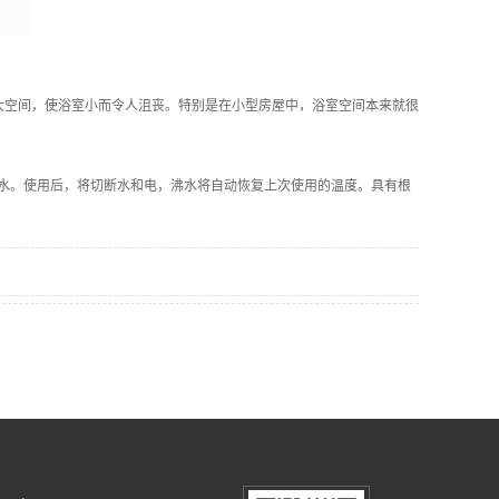
大空间，使浴室小而令人沮丧。特别是在小型房屋中，浴室空间本来就很
热水。使用后，将切断水和电，沸水将自动恢复上次使用的温度。具有根